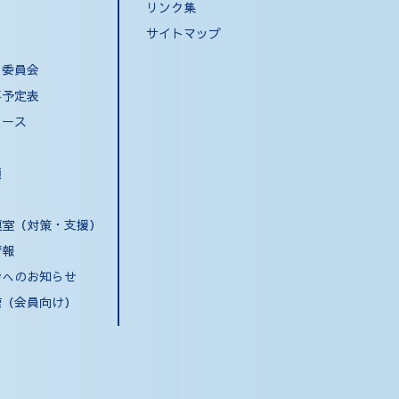
リンク集
サイトマップ
・委員会
事予定表
ュース
類
連室（対策・支援）
情報
会へのお知らせ
索（会員向け）