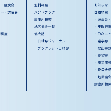
ー・講演会
無料相談
お知らせ
ナー・講演会
ハンドブック
医療情報
診療所検索
・
理事会
地区協会一覧
・
年間行
資料室
協会誌
・
FAXニ
・日精診ジャーナル
・
議事録
・ブックレット日精診
・
提出書
・
要望書
・
震災関
・
委員会
・
地区協
診療所検